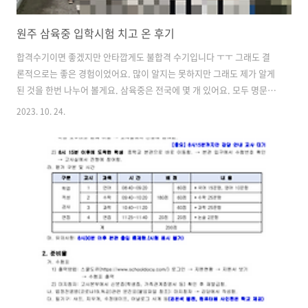
원주 삼육중 입학시험 치고 온 후기
합격수기이면 좋겠지만 안타깝게도 불합격 수기입니다 ㅜㅜ 그래도 결
론적으로는 좋은 경험이었어요. 많이 알지는 못하지만 그래도 제가 알게
된 것을 한번 나누어 볼게요. 삼육중은 전국에 몇 개 있어요. 모두 명문 사
립 중이라 입학시험에 대한 열정이 어마 하더라구요. 서울 삼육중 ( 줄여
2023. 10. 24.
서 서삼중이라 부르더군요 ) 같은 경우는 시험 문제서부터 대비까지 엄청
나던데 다행히 원주 삼육중은 그 정도는 아니지만, 그래도 원주에서 아니
강원도에서 똑똑하다고 소문난 애들이 가는 곳은 맞는 것 같아요 ㅎ 9월
에 입학원서 접수공지가 학교 홈페이지에 떠요. 그 글의 안내에 따라 원
서 접수 사이트에 들어가 사진도 등록하고 전형료도 내면 ( 12000원이었
던 걸로 기억해요 ) 접수가 완료됩니다. 이제 10월 중순쯤 있는 시험만 잘
..