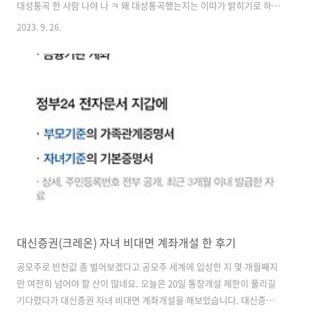
대성통곡 한 사람 나야 나 ㅋ 왜 대성통곡했는지는 이따가 밝히기로 하고
ㅋ 우리 기억 속의 인어공주와 실사화 영화는 그냥 다른 영화라고 보고
2023. 9. 26.
싶다. 캐릭터도 스토리도 전하는 메시지도.. 내 시각대로 감상평을 풀어
보려 한다. 1. 흑인 캐릭터 주인공 에리얼이 흰 피부에 빨간 머리가 아님
이 매우 아쉬웠지만 이 흑인 소녀의 순수한 매력도 괜찮았다. 몇 장면이
좀 못나게 나오긴 했지만, 대체적으로 10대 소녀다운 표정이 이뻤다. 다
만 의상이 딸랑 한벌이라 좀 더 예쁜 옷을 더 입혀주었으면 어땠을까. 왕
국이 돈이 좀 없는 느낌. 철없는 왕자가 뱃놀이에 돈을 써서 가난한 것인
가..
대신증권(크레온) 자녀 비대면 계좌개설 한 후기
공모주로 반찬값 좀 벌어보겠다고 공모주 세계에 입성한 지 몇 개월째지
만 여전히 넘어야 할 산이 많네요. 오늘은 20일 통장개설 제한이 풀리길
기다렸다가 대신증권 자녀 비대면 계좌개설을 해보았습니다. 대신증권