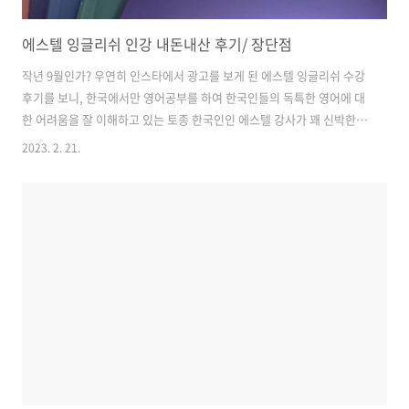
에스텔 잉글리쉬 인강 내돈내산 후기/ 장단점
작년 9월인가? 우연히 인스타에서 광고를 보게 된 에스텔 잉글리쉬 수강
후기를 보니, 한국에서만 영어공부를 하여 한국인들의 독특한 영어에 대
한 어려움을 잘 이해하고 있는 토종 한국인인 에스텔 강사가 꽤 신박한
방법으로 강의를 해 나가는 것 같았다. 구미가 당겼다. 독해도, 듣기도 중
2023. 2. 21.
요하지만 나는 무엇보다 영어로 말을 뱉고 싶었다. 한국서 10년 이상 영
어교육을 공교육으로 받아왔건만 몇 년 전 방문한 베트남에서 " 이 커피
이름이 뭐예요? 너무 맛있다 " 도 못해서 " 이것은 커피이다"만 종업원에
게 몇 번 외치고 온 아쉬운 기억이 있다 ㅋ 외국 가서 의사소통하라고 배
운 영어인데, 의사소통이 되어야 말이지. 그래서 어쨌든 시원스쿨, 야나
두를 해볼까 생각했었지만 발음부터 교정시켜 준다는 말에 그리고 생각
보다 저..