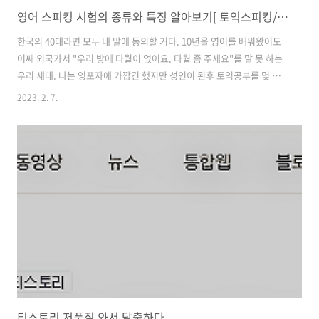
영어 스피킹 시험의 종류와 특징 알아보기[ 토익스피킹/오픽/아이엘츠/토플 비교] 초등/ 성인
한국의 40대라면 모두 내 말에 동의할 거다. 10년을 영어를 배워왔어도
어째 외국가서 "우리 방에 타월이 없어요. 타월 좀 주세요"를 말 못 하는
우리 세대. 나는 영포자에 가깝긴 했지만 성인이 된후 토익공부를 몇 달
해서 그래도 토익 500점은 되는 사람인데 ( 부끄럽다 ㅋㅋ) 동남아에서 "
2023. 2. 7.
이 커피 이름이 뭐에요? 맛있다 "를 말을 못 해서 " 이것은 커피이다"만
반복했다는 ㅋㅋㅋㅋ 이제 올해 말 동남아 한달살기를 꿈꾸고 있다. 내년
이면 중학생 되는 첫째를 위한 마지만 기회이자 나 역시 마지막 핑계가
될 거다. 돈이 많이 들어서 그렇지 꼭 해보고 싶은데.. 영어를 조금은 뱉
을 줄 알고 싶다는 생각에 작년부터 이런저런 고민을 했다. 옛날 배우 조
형기가 울고 갈만한 코리안 영어 발음부터 버터스럽게 뭉개고..
티스토리 저품질 와서 탈출하다