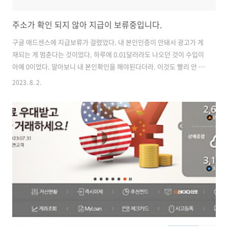
주소가 확인 되지 않아 지급이 보류중입니다.
구글 애드센스에 지급보류가 걸렸었다. 내 본인인증이 안돼서 광고가 게
재되는 게 멈춘다는 것이었다. 하루에 0.01달러라도 나오던 것이 수입이
아예 0이었다. 알아보니 내 본인확인을 해야된다더라. 이것도 빨리 안 하
면 골치 아파지는 것 같으니 서둘러 확인을 했다. 어렵지도 않았고 신분
2023. 8. 2.
증 같은 것도 필요 없었다. 그냥 핸드폰으로 인증번호만 받아 입력하면
되었다. 그러고 하루쯤? 지나 확인했더니 다니 광고가 게재되었다. 그러
나 상단에 또 빨간 느낌표와 함께 주소가 확인되지 않아 지급이 보류 중
입니다가 떴다. 가슴이 철렁했다. 또 뭐??? 알아보니 이건 구글 애드센스
측에서 핀( PIN ) 번호를 보내주니 그것을 받아 입력하면 되는 문제다 오
는 데는 2~4주가 걸리며 우리 집으로 우편을 보내준다고 하니 잊고 살..