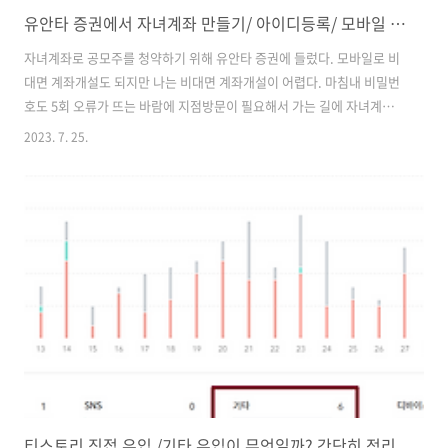
유안타 증권에서 자녀계좌 만들기/ 아이디등록/ 모바일 공동인증서 등록하기
자녀계좌로 공모주를 청약하기 위해 유안타 증권에 들렀다. 모바일로 비
대면 계좌개설도 되지만 나는 비대면 계좌개설이 어렵다. 마침내 비밀번
호도 5회 오류가 뜨는 바람에 지점방문이 필요해서 가는 길에 자녀계좌
개설도 해볼까 해서 검색을 해보았다. 다행히 가까운 곳 무실동에 유안타
2023. 7. 25.
지점이 있었다. 원주에 없는 증권사가 많은데 다행히 유안타증권은 무실
동 롯데시네마 거리에 있었다. 전화해 보았더니 친절히 필요서류를 안내
해 주셨다. 기본증명서 ( 각각 자녀기준, 상세, 주민번호 뒷자리까지 ) 가
족관계증명서 ( 신청대리인 것 ) 자녀도장 신청대리인 신분증 * 모든 서류
는 3개월 이내의 것. 주민번호 뒷자리까지 나와야 함 지점마다 다르니 확
인하고 가셔야 하는데 이제껏 자녀계좌 만들어본 경험으로는 위의 것만
있으면 되었..
티스토리 직접 유입 /기타 유입이 무엇일까? 간단히 정리