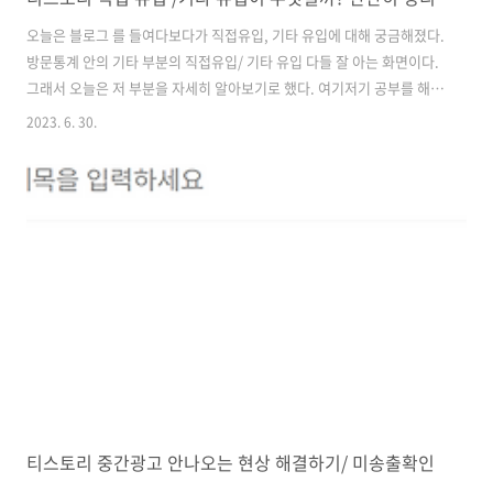
오늘은 블로그 를 들여다보다가 직접유입, 기타 유입에 대해 궁금해졌다.
방문통계 안의 기타 부분의 직접유입/ 기타 유입 다들 잘 아는 화면이다.
그래서 오늘은 저 부분을 자세히 알아보기로 했다. 여기저기 공부를 해보
니, 간단하게 직접유입과 기타 유입을 정의 내릴 수 있겠더라. 1. 직접유
2023. 6. 30.
입 ( 출처가 없는 유입 ) 주소창에 주소를 치고 들어옴 ( 잘 없는 일이다 )
즐겨찾기를 통한 유입 ( 제일 기쁜 일이다 ) 검색로봇방문 ( 은 집계되지
않는다는 의견도 많음. 사실 횟수가 적으므로 크게 의미 없지 않을까?) 불
순 목적의 특정인의 방문 ( 블로그 공격을 위해 ) 작성자 본인이 앱을 통해
방문 ( 이것도 본인방문은 카운팅되지 않는다는 의견도 많다. 본인 방문
이 엄청 많지 않다면 크게 의미를 두지 않아도 될..
티스토리 중간광고 안나오는 현상 해결하기/ 미송출확인