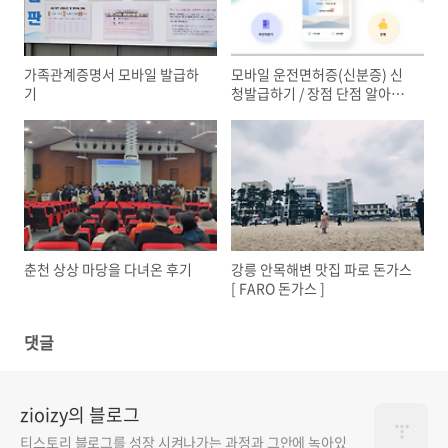
가족관계증명서 모바일 발급하
모바일 운전면허증(신분증) 신
기
청발급하기 / 장점 단점 알아보
기
춘천 상상 마당을 다녀온 후기
강릉 안목해변 맛집 파로 돈가스
[ FARO 돈가스 ]
댓글
zioizy의 블로그
티스토리 블로그를 성장 시켜나가는 과정과 그안에 녹아있