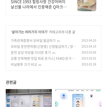
튜브 돌침대TV 운영!
SINCE 1993 힐링사랑 건강어버이
날선물 나라에서 인증해준 Q마크 안
전합니다!
'
살아가는 여러가지 이야기
' 카테고리의 다른 글
가족관계증명서 모바일 발급하기
2023.04.20
(0)
모바일 운전면허증(신분증) 신청발급하기 / 장점
2023.04.19
단점 알아보기
춘천 상상 마당을 다녀온 후기
2023.03.06
(0)
(0)
강릉 안목해변 맛집 파로 돈가스[ FARO 돈가스 ]
2023.03.02
비닐봉투 크기 비교
2023.02.28
(0)
(0)
관련글