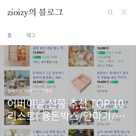
본문 바로가기
zioizy의 블로그
홈
태그
살아가는 여러가지 이야기
어버이날 선물 추천 TOP 10
리스트( 용돈박스/안마기/영
양제/ 홍삼/ 어버이노트 등)
by zioizy
2023. 4. 4.