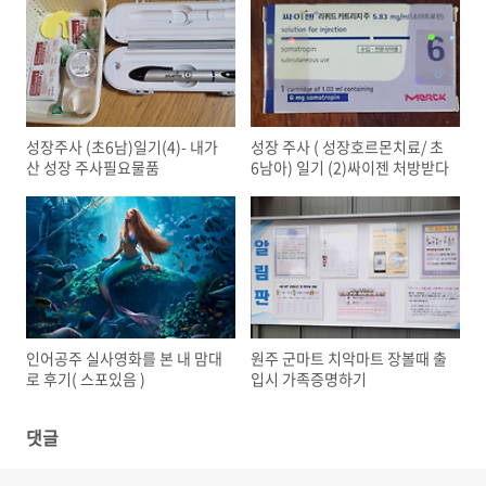
성장주사 (초6남)일기(4)- 내가
성장 주사 ( 성장호르몬치료/ 초
산 성장 주사필요물품
6남아) 일기 (2)싸이젠 처방받다
인어공주 실사영화를 본 내 맘대
원주 군마트 치악마트 장볼때 출
로 후기( 스포있음 )
입시 가족증명하기
댓글