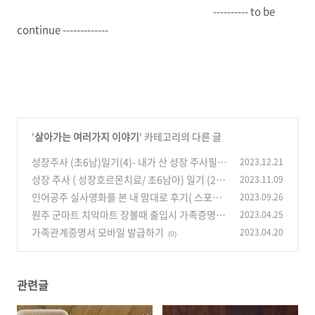
---------- to be
continue -------------
'
살아가는 여러가지 이야기
' 카테고리의 다른 글
성장주사 (초6남)일기(4)- 내가 산 성장 주사필요
2023.12.21
물품
성장 주사 ( 성장호르몬치료/ 초6남아) 일기 (2)
2023.11.09
(0)
싸이젠 처방받다
인어공주 실사영화를 본 내 맘대로 후기( 스포있
2023.09.26
(0)
음 )
원주 군마트 치악마트 장볼때 출입시 가족증명하
2023.04.25
(0)
기
가족관계증명서 모바일 발급하기
2023.04.20
(0)
(0)
관련글